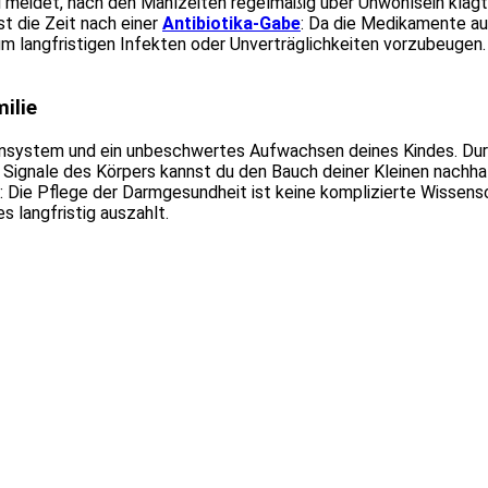
eidet, nach den Mahlzeiten regelmäßig über Unwohlsein klagt o
st die Zeit nach einer
Antibiotika-Gabe
: Da die Medikamente au
m langfristigen Infekten oder Unverträglichkeiten vorzubeugen. 
ilie
unsystem und ein unbeschwertes Aufwachsen deines Kindes. Durc
Signale des Körpers kannst du den Bauch deiner Kleinen nachhalt
 Die Pflege der Darmgesundheit ist keine komplizierte Wissensc
 langfristig auszahlt.