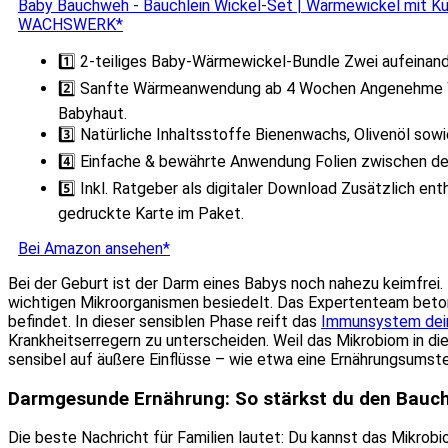
Baby Bauchweh - Bäuchlein Wickel-Set | Wärmewickel mit Küm
WACHSWERK*
1️⃣ 2-teiliges Baby-Wärmewickel-Bundle Zwei aufeinande
2️⃣ Sanfte Wärmeanwendung ab 4 Wochen Angenehme Wä
Babyhaut.
3️⃣ Natürliche Inhaltsstoffe Bienenwachs, Olivenöl sow
4️⃣ Einfache & bewährte Anwendung Folien zwischen den
5️⃣ Inkl. Ratgeber als digitaler Download Zusätzlich en
gedruckte Karte im Paket.
Bei Amazon ansehen*
Bei der Geburt ist der Darm eines Babys noch nahezu keimfrei.
wichtigen Mikroorganismen besiedelt. Das Expertenteam betont
befindet. In dieser sensiblen Phase reift das
Immunsystem dei
Krankheitserregern zu unterscheiden. Weil das Mikrobiom in die
sensibel auf äußere Einflüsse – wie etwa eine Ernährungsumste
Darmgesunde Ernährung: So stärkst du den Bauch
Die beste Nachricht für Familien lautet: Du kannst das Mikrob