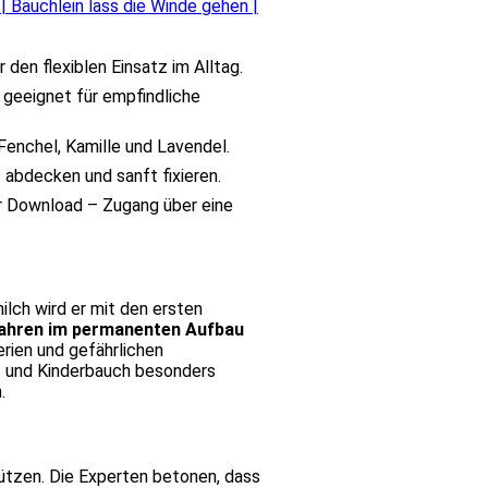
 Bäuchlein lass die Winde gehen |
en flexiblen Einsatz im Alltag.
eeignet für empfindliche
Fenchel, Kamille und Lavendel.
abdecken und sanft fixieren.
ler Download – Zugang über eine
lch wird er mit den ersten
jahren im permanenten Aufbau
erien und gefährlichen
by- und Kinderbauch besonders
.
tützen. Die Experten betonen, dass