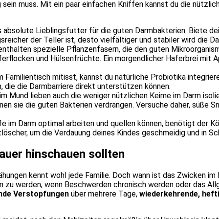
sein muss. Mit ein paar einfachen Kniffen kannst du die nützlic
 absolute Lieblingsfutter für die guten Darmbakterien. Biete d
cher der Teller ist, desto vielfältiger und stabiler wird die Da
thalten spezielle Pflanzenfasern, die den guten Mikroorganis
erflocken und Hülsenfrüchte. Ein morgendlicher Haferbrei mit A
Familientisch mitisst, kannst du natürliche Probiotika integriere
, die die Darmbarriere direkt unterstützen können.
im Mund lieben auch die weniger nützlichen Keime im Darm isoli
en sie die guten Bakterien verdrängen. Versuche daher, süße Sn
e im Darm optimal arbeiten und quellen können, benötigt der Kö
löscher, um die Verdauung deines Kindes geschmeidig und in Sc
auer hinschauen sollten
ungen kennt wohl jede Familie. Doch wann ist das Zwicken im B
sam zu werden, wenn Beschwerden chronisch werden oder das Al
nde Verstopfungen
über mehrere Tage,
wiederkehrende, hef