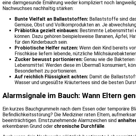
eine darmgesunde Ernährung weder kompliziert noch langweilig 
Nachwuchses nachhaltig stärken:
Bunte Vielfalt an Ballaststoffen:
Ballaststoffe sind das
Gemüse, Obst und Vollkornprodukten an. Je abwechslungsrei
Präbiotika gezielt einbauen:
Bestimmte Lebensmittel en
können. Dazu gehören beispielsweise Bananen, Äpfel, Haf
für den Kinderbauch sein.
Probiotische Helfer nutzen:
Wenn dein Kind bereits vom 
Frischkäse liefern lebende, nützliche Milchsäurebakterien
Zucker bewusst portionieren:
Genau wie die Bakterien 
Lebensmittel. Werden diese im Übermaß konsumiert, könn
Besonderheit zu portionieren.
Auf reichlich Flüssigkeit achten:
Damit die Ballaststoff
Wasser und ungesüßte Kräutertees sind die besten Durst
Alarmsignale im Bauch: Wann Eltern gen
Ein kurzes Bauchgrummeln nach dem Essen oder temporäre Bläh
Befindlichkeitsstörung? Die Mediziner raten Eltern, aufmerk
beeinträchtigen. Ernstzunehmende Alarmzeichen sind
anhalte
erkennbaren Grund oder
chronische Durchfälle
.