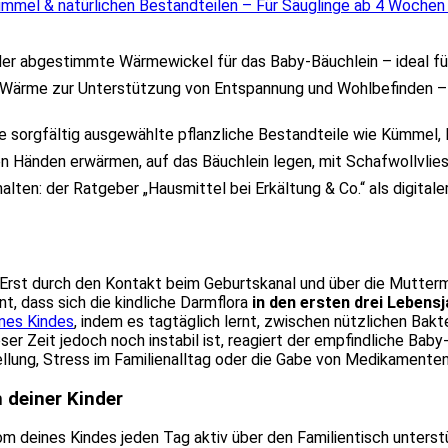
mel & natürlichen Bestandteilen – Für Säuglinge ab 4 Wochen |
r abgestimmte Wärmewickel für das Baby-Bäuchlein – ideal für d
rme zur Unterstützung von Entspannung und Wohlbefinden – g
ie sorgfältig ausgewählte pflanzliche Bestandteile wie Kümmel, 
 Händen erwärmen, auf das Bäuchlein legen, mit Schafwollvlies 
thalten: der Ratgeber „Hausmittel bei Erkältung & Co.“ als digita
 Erst durch den Kontakt beim Geburtskanal und über die Muttermi
, dass sich die kindliche Darmflora
in den ersten drei Lebens
nes Kindes
, indem es tagtäglich lernt, zwischen nützlichen Bakt
ser Zeit jedoch noch instabil ist, reagiert der empfindliche Ba
llung, Stress im Familienalltag oder die Gabe von Medikamenten
 deiner Kinder
iom deines Kindes jeden Tag aktiv über den Familientisch unters