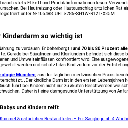
brauch stets Etikett und Produktinformationen lesen. Verwendun
ursachen. Bei Hautreizung oder Hautausschlag ärtzlichen Rat ei
A registriert unter N-105488. UFI: S286-SH1W-R12T-X35M.
Kinderdarm so wichtig ist
 Nahrung zu verdauen. Er beherbergt
rund 70 bis 80 Prozent all
e. Gerade bei Säuglingen und Kleinkindern befindet sich diese b
kterien und Umwelteinflüssen konfrontiert wird. Eine ausgewog
bgewehrt werden und schützt das Kind zudem vor der Entstehung
erologie München
, aus der täglichen medizinischen Praxis beri
terschätzt. „Der kindliche Darm ist in den ersten Lebensjahren h
m Bauch führt bei Kindern nicht nur zu akuten Beschwerden wie 
wächen. Daher ist eine darmgesunde Unterstützung von Anfang 
Babys und Kindern reift