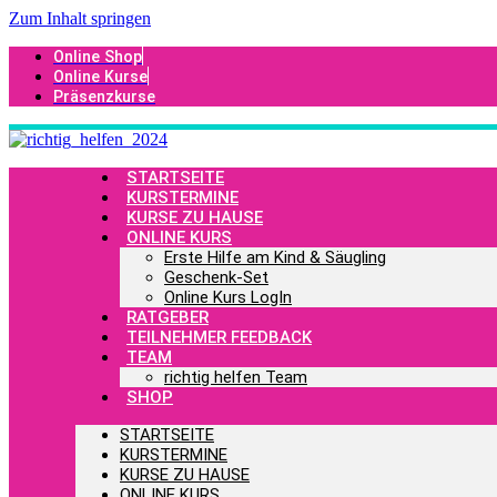
Zum Inhalt springen
Online Shop
Online Kurse
Präsenzkurse
STARTSEITE
KURSTERMINE
KURSE ZU HAUSE
ONLINE KURS
Erste Hilfe am Kind & Säugling
Geschenk-Set
Online Kurs LogIn
RATGEBER
TEILNEHMER FEEDBACK
TEAM
richtig helfen Team
SHOP
STARTSEITE
KURSTERMINE
KURSE ZU HAUSE
ONLINE KURS