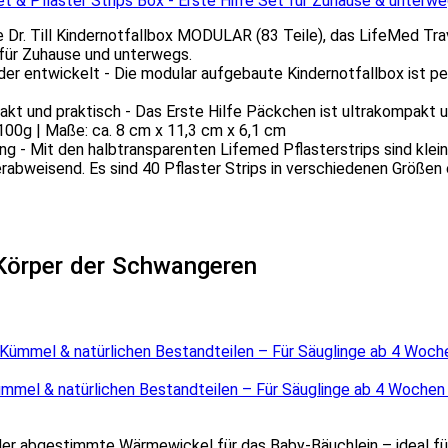
Set & Pflaster Strips Box - Erste Hilfe Set für Zuhause & unterw
e Dr. Till Kindernotfallbox MODULAR (83 Teile), das LifeMed Trav
l für Zuhause und unterwegs.
r entwickelt - Die modular aufgebaute Kindernotfallbox ist pe
nd praktisch - Das Erste Hilfe Päckchen ist ultrakompakt un
100g | Maße: ca. 8 cm x 11,3 cm x 6,1 cm
 Mit den halbtransparenten Lifemed Pflasterstrips sind klein
erabweisend. Es sind 40 Pflaster Strips in verschiedenen Größen e
Körper der Schwangeren
mel & natürlichen Bestandteilen – Für Säuglinge ab 4 Wochen |
r abgestimmte Wärmewickel für das Baby-Bäuchlein – ideal für d