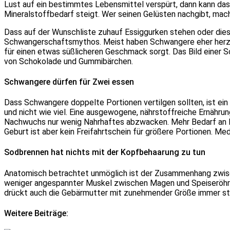
Lust auf ein bestimmtes Lebensmittel verspürt, dann kann das 
Mineralstoffbedarf steigt. Wer seinen Gelüsten nachgibt, macht
Dass auf der Wunschliste zuhauf Essiggurken stehen oder diese
Schwangerschaftsmythos. Meist haben Schwangere eher herzha
für einen etwas süßlicheren Geschmack sorgt. Das Bild einer S
von Schokolade und Gummibärchen.
Schwangere dürfen für Zwei essen
Dass Schwangere doppelte Portionen vertilgen sollten, ist ei
und nicht wie viel. Eine ausgewogene, nährstoffreiche Ernähru
Nachwuchs nur wenig Nahrhaftes abzwacken. Mehr Bedarf an K
Geburt ist aber kein Freifahrtschein für größere Portionen. M
Sodbrennen hat nichts mit der Kopfbehaarung zu tun
Anatomisch betrachtet unmöglich ist der Zusammenhang zwis
weniger angespannter Muskel zwischen Magen und Speiseröhre
drückt auch die Gebärmutter mit zunehmender Größe immer s
Weitere Beiträge: