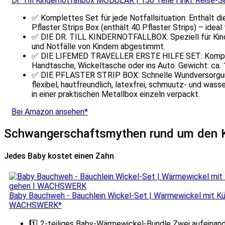
Dr. Till Kindernotfallbox MODULAR | 156 Teile | inkl. Reise-
✅ Komplettes Set für jede Notfallsituation: Enthält di
Pflaster Strips Box (enthält 40 Pflaster Strips) – idea
✅ DIE DR. TILL KINDERNOTFALLBOX: Speziell für Kinde
und Notfälle von Kindern abgestimmt.
✅ DIE LIFEMED TRAVELLER ERSTE HILFE SET: Kompakt u
Handtasche, Wickeltasche oder ins Auto. Gewicht: ca. 
✅ DIE PFLASTER STRIP BOX: Schnelle Wundversorgung -
flexibel, hautfreundlich, latexfrei, schmuutz- und wass
in einer praktischen Metallbox einzeln verpackt.
Bei Amazon ansehen*
Schwangerschaftsmythen rund um den 
Jedes Baby kostet einen Zahn
Baby Bauchweh - Bäuchlein Wickel-Set | Wärmewickel mit Küm
WACHSWERK*
1️⃣ 2-teiliges Baby-Wärmewickel-Bundle Zwei aufeinande