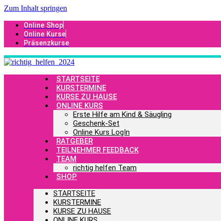
Zum Inhalt springen
Online Shop
Online Kurse
Präsenzkurse
STARTSEITE
KURSTERMINE
KURSE ZU HAUSE
ONLINE KURS
Erste Hilfe am Kind & Säugling
Geschenk-Set
Online Kurs LogIn
RATGEBER
TEILNEHMER FEEDBACK
TEAM
richtig helfen Team
SHOP
STARTSEITE
KURSTERMINE
KURSE ZU HAUSE
ONLINE KURS