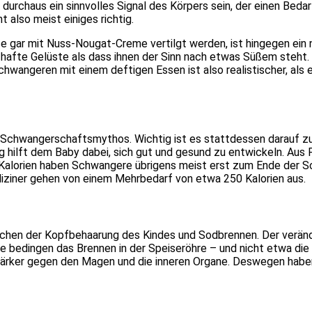
durchaus ein sinnvolles Signal des Körpers sein, der einen Beda
 also meist einiges richtig.
 gar mit Nuss-Nougat-Creme vertilgt werden, ist hingegen ein n
fte Gelüste als dass ihnen der Sinn nach etwas Süßem steht. 
chwangeren mit einem deftigen Essen ist also realistischer, al
n Schwangerschaftsmythos. Wichtig ist es stattdessen darauf z
ng hilft dem Baby dabei, sich gut und gesund zu entwickeln. Aus
alorien haben Schwangere übrigens meist erst zum Ende der S
ediziner gehen von einem Mehrbedarf von etwa 250 Kalorien aus.
chen der Kopfbehaarung des Kindes und Sodbrennen. Der veränd
 bedingen das Brennen in der Speiseröhre – und nicht etwa di
tärker gegen den Magen und die inneren Organe. Deswegen habe