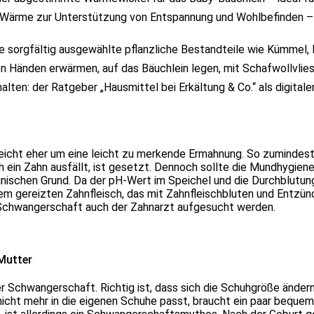
rme zur Unterstützung von Entspannung und Wohlbefinden – g
ie sorgfältig ausgewählte pflanzliche Bestandteile wie Kümmel, 
 Händen erwärmen, auf das Bäuchlein legen, mit Schafwollvlies 
thalten: der Ratgeber „Hausmittel bei Erkältung & Co.“ als digita
leicht eher um eine leicht zu merkende Ermahnung. So zumindest 
ein Zahn ausfällt, ist gesetzt. Dennoch sollte die Mundhygien
nischen Grund. Da der pH-Wert im Speichel und die Durchblutung 
em gereizten Zahnfleisch, das mit Zahnfleischbluten und Entzü
 Schwangerschaft auch der Zahnarzt aufgesucht werden.
Mutter
r Schwangerschaft. Richtig ist, dass sich die Schuhgröße ändern
 nicht mehr in die eigenen Schuhe passt, braucht ein paar bequ