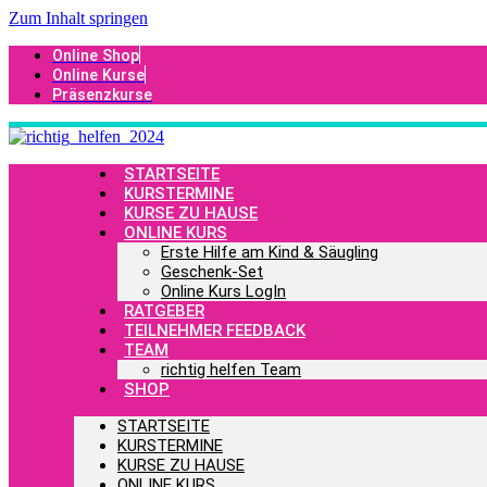
Zum Inhalt springen
Online Shop
Online Kurse
Präsenzkurse
STARTSEITE
KURSTERMINE
KURSE ZU HAUSE
ONLINE KURS
Erste Hilfe am Kind & Säugling
Geschenk-Set
Online Kurs LogIn
RATGEBER
TEILNEHMER FEEDBACK
TEAM
richtig helfen Team
SHOP
STARTSEITE
KURSTERMINE
KURSE ZU HAUSE
ONLINE KURS