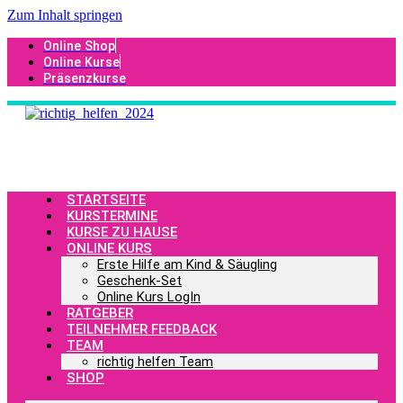
Zum Inhalt springen
Online Shop
Online Kurse
Präsenzkurse
STARTSEITE
KURSTERMINE
KURSE ZU HAUSE
ONLINE KURS
Erste Hilfe am Kind & Säugling
Geschenk-Set
Online Kurs LogIn
RATGEBER
TEILNEHMER FEEDBACK
TEAM
richtig helfen Team
SHOP